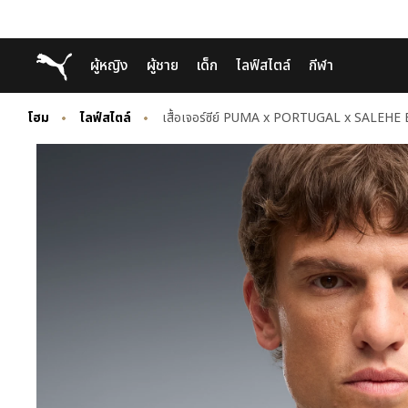
Skip
Skip
Puma โฮม
ผู้หญิง
ผู้ชาย
เด็ก
ไลฟ์สไตล์
กีฬา
to
to
Main
Footer
content
Content
โฮม
ไลฟ์สไตล์
เสื้อเจอร์ซีย์ PUMA x PORTUGAL x SALEHE