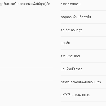
ูดซับความชื้นออกจากผิวเพื่อให้คุณรู้สึก
ทรง: ทรงหลวม
วัสดุหลัก: ผ้าปิเก้สองชั้น
คอเสื้อ: คอปกสูง
แขนสั้น
ความยาว: ปกติ
แถบผ้าแจ็คการ์ด
ตราสัญลักษณ์สหพันธ์ผิวมันเงา
ปักโลโก้ PUMA KING