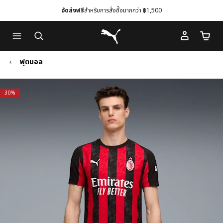
จัดส่งฟรี
สำหรับการสั่งซื้อมากกว่า ฿1,500
Skip
Skip
Puma โฮม
to
to
จำนวนร
Main
Footer
content
Content
ฟุตบอล
30%