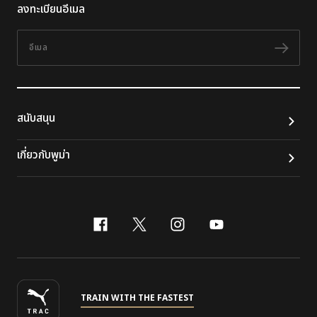
ลงทะเบียนอีเมล
อีเมล
ติดต
สนับสนุน
เกี่ยวกับพูม่า
facebook
x-twitter
instagram
youtube
TRAIN WITH THE FASTEST