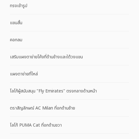
ทรงเข้ารูป
แขนสั้น
คอกลม
เสริมแผงตาข่ายโค้งที่ด้านข้างและใต้วงแขน
แผงตาข่ายที่ไหล่
โลโก้ผู้สนับสนุน "Fly Emirates" ตรงกลางด้านหน้า
ตราสัญลักษณ์ AC Milan ที่อกด้านซ้าย
โลโก้ PUMA Cat ที่อกด้านขวา