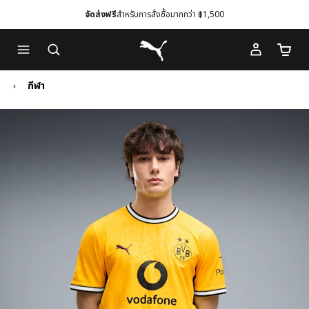
จัดส่งฟรี
สำหรับการสั่งซื้อมากกว่า ฿1,500
Skip
Skip
Puma โฮม
to
to
จำนวนร
Main
Footer
content
Content
กีฬา