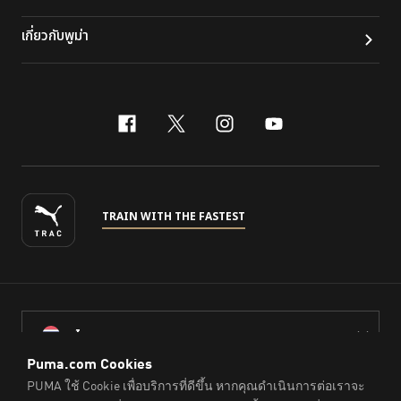
เกี่ยวกับพูม่า
facebook
x-twitter
instagram
youtube
TRAIN WITH THE FASTEST
ไทย
© PUMA Sports (Thailand) Co., Ltd.,
2026
. All Rights Reserved.