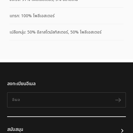
แทรก: 100% โพลีเอสเตอร์
เปลือกนุ่ม: 50% อีลาสโตมัลทิสเตอร์, 50% โพลีเอสเตอร์
ลงทะเบียนอีเมล
อีเมล
ติดต
สนับสนุน