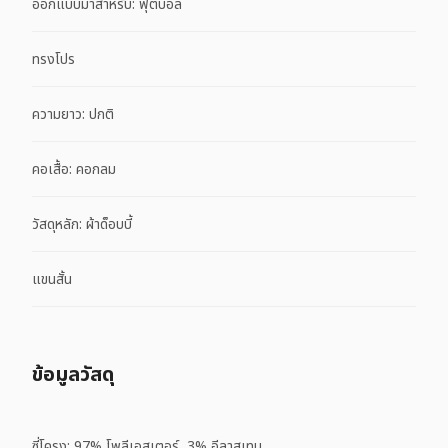
ออกแบบมาสำหรับ: ฟุตบอล
ทรงโปร
ความยาว: ปกติ
คอเสื้อ: คอกลม
วัสดุหลัก: ผ้าด็อบบี้
แขนสั้น
ข้อมูลวัสดุ
ซี่โครง: 97% โพลีเอสเตอร์, 3% อีลาสเทน