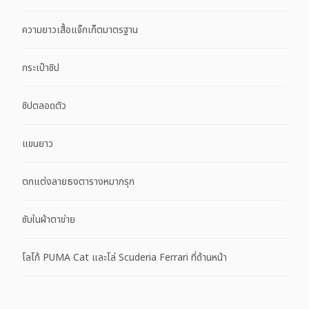
ความยาวเสื้อแจ็กเก็ตมาตรฐาน
กระเป๋าซิป
ซิปตลอดตัว
แขนยาว
ตกแต่งลายธงตารางหมากรุก
ซับในผ้าตาข่าย
โลโก้ PUMA Cat และโล่ Scuderia Ferrari ที่ด้านหน้า