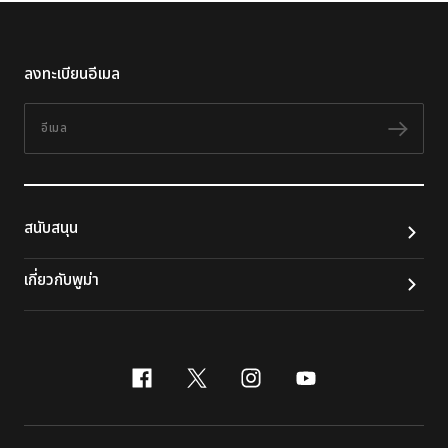
ลงทะเบียนอีเมล
อีเมล
ติดต
สนับสนุน
เกี่ยวกับพูม่า
facebook
x-twitter
instagram
youtube