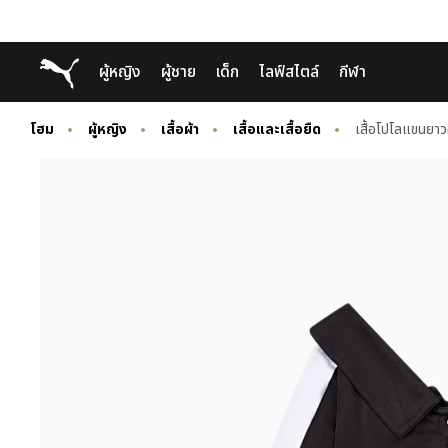
Skip
Skip
Puma โฮม
ผู้หญิง
ผู้ชาย
เด็ก
ไลฟ์สไตล์
กีฬา
to
to
Main
Footer
content
Content
โฮม
ผู้หญิง
เสื้อผ้า
เสื้อและเสื้อยืด
เสื้อโปโลแขนยาว