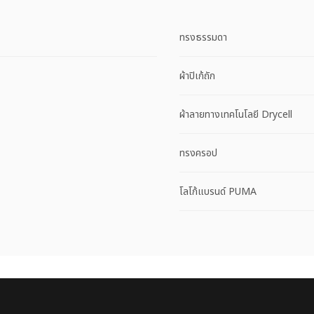
ทรงธรรมดา
ผ้าปิเก้ถัก
ผ้าลายทางเทคโนโลยี Drycell
ทรงครอป
โลโก้แบรนด์ PUMA