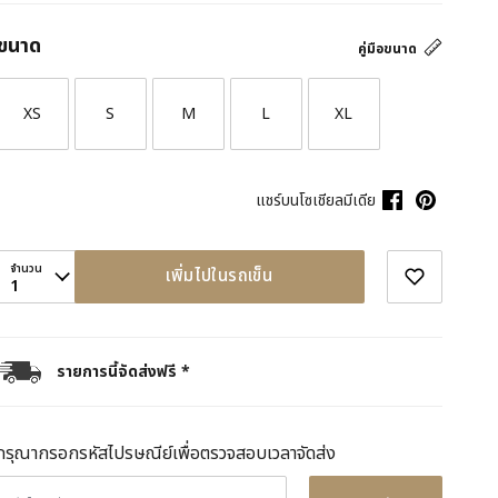
ขนาด
คู่มือขนาด
XS
S
M
L
XL
แชร์บนโซเชียลมีเดีย
จำนวน
เพิ่มไปในรถเข็น
1
รายการนี้จัดส่งฟรี *
กรุณากรอกรหัสไปรษณีย์เพื่อตรวจสอบเวลาจัดส่ง