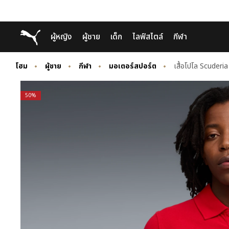
Skip
Skip
Puma โฮม
ผู้หญิง
ผู้ชาย
เด็ก
ไลฟ์สไตล์
กีฬา
to
to
Main
Footer
content
Content
โฮม
ผู้ชาย
กีฬา
มอเตอร์สปอร์ต
เสื้อโปโล Scuderi
50%