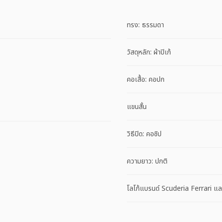
ทรง: ธรรมดา
วัสดุหลัก: ผ้าปิเก้
คอเสื้อ: คอปก
แขนสั้น
วิธีปิด: คอซิป
ความยาว: ปกติ
โลโก้แบรนด์ Scuderia Ferrari 