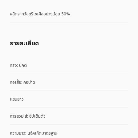
ผลิตจากวัสดุรีไซเคิลอย่างน้อย 50%
รายละเอียด
ทรง: ปกติ
คอเสื้อ: คอปาด
แขนยาว
การสวมใส่: ซิปเต็มตัว
ความยาว: แจ็คเก็ตมาตรฐาน