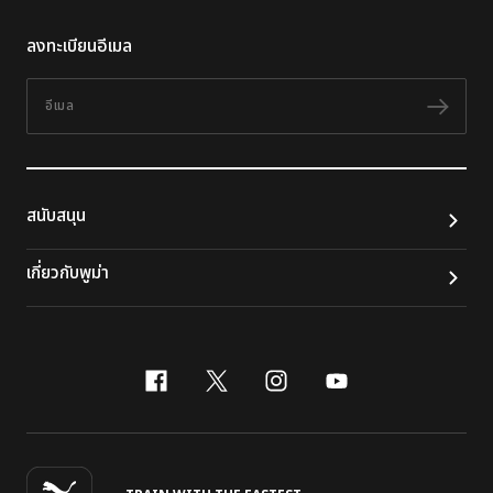
ลงทะเบียนอีเมล
อีเมล
ติดต
สนับสนุน
เกี่ยวกับพูม่า
facebook
x-twitter
instagram
youtube