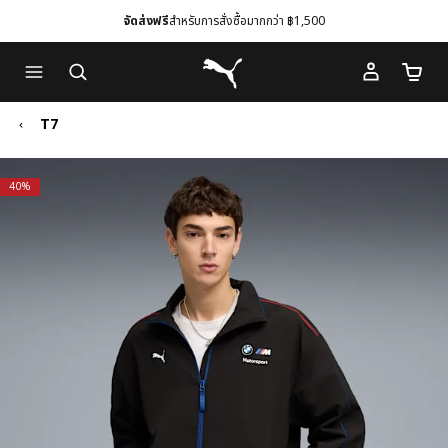
จัดส่งฟรี
สำหรับการสั่งซื้อมากกว่า ฿1,500
Skip
Skip
Puma โฮม
to
to
จำนวนร
Main
Footer
content
Content
T7
40%