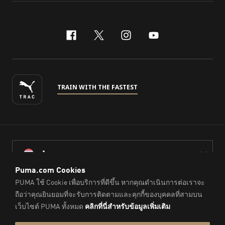
facebook
x-twitter
instagram
youtube
TRAIN WITH THE FASTEST
ไทย
© PUMA Sports (Thailand) Co., Ltd.,
2026
. All Rights Reserved.
Company Reg. No. 0105564148338
Imprint & Legal Data