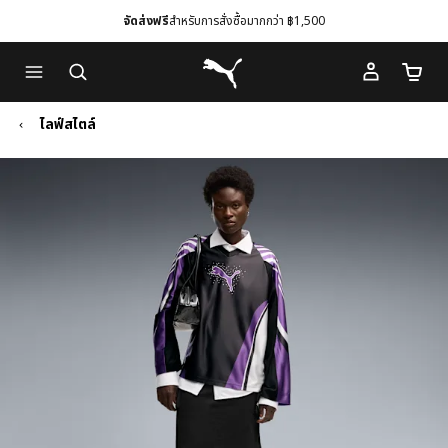
จัดส่งฟรี
สำหรับการสั่งซื้อมากกว่า ฿1,500
Skip
Skip
Puma โฮม
to
to
จำนวนร
Main
Footer
content
Content
ไลฟ์สไตล์