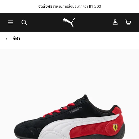
จัดส่งฟรี
สำหรับการสั่งซื้อมากกว่า ฿1,500
Skip
Skip
Puma โฮม
to
to
จำนวนร
Main
Footer
content
Content
กีฬา