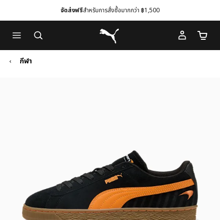
จัดส่งฟรี
สำหรับการสั่งซื้อมากกว่า ฿1,500
Skip
Skip
Puma โฮม
to
to
จำนวนร
Main
Footer
content
Content
กีฬา