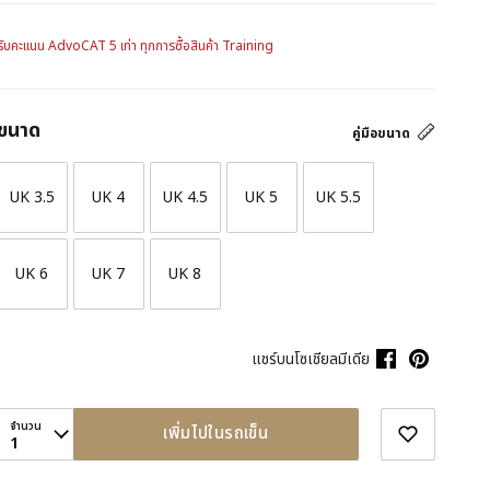
รับคะแนน AdvoCAT 5 เท่า ทุกการซื้อสินค้า Training
ขนาด
คู่มือขนาด
UK 3.5
UK 4
UK 4.5
UK 5
UK 5.5
UK 6
UK 7
UK 8
แชร์บนโซเชียลมีเดีย
จำนวน
เพิ่มไปในรถเข็น
1