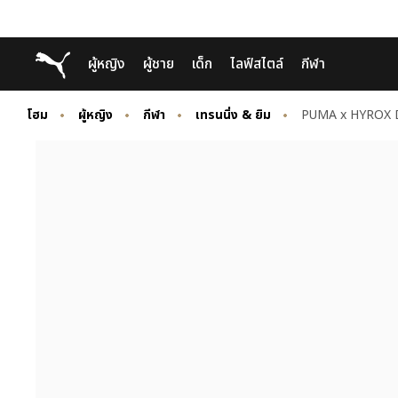
Skip
Skip
Puma โฮม
ผู้หญิง
ผู้ชาย
เด็ก
ไลฟ์สไตล์
กีฬา
to
to
Main
Footer
content
Content
โฮม
ผู้หญิง
กีฬา
เทรนนิ่ง & ยิม
PUMA x HYROX 