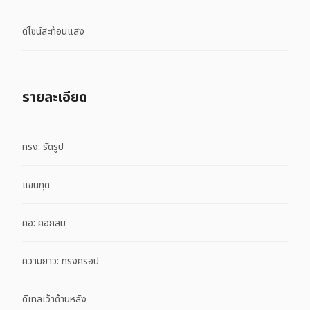
ดีไซน์สะท้อนแสง
รายละเอียด
ทรง: รัดรูป
แขนกุด
คอ: คอกลม
ความยาว: ทรงครอป
ดีเทลเว้าด้านหลัง