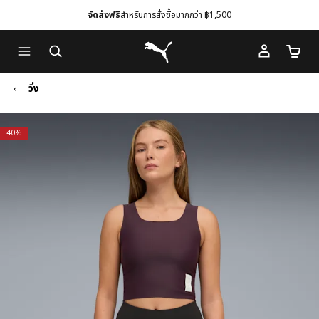
จัดส่งฟรี
สำหรับการสั่งซื้อมากกว่า ฿1,500
Skip
Skip
Puma โฮม
to
to
จำนวนร
Main
Footer
content
Content
วิ่ง
40%