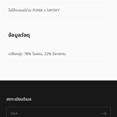
โลโก้แบรนด์ร่วม PUMA x SAYSKY
ข้อมูลวัสดุ
เปลือกนุ่ม: 78% ไนลอน, 22% อีลาสเทน
ลงทะเบียนอีเมล
อีเมล