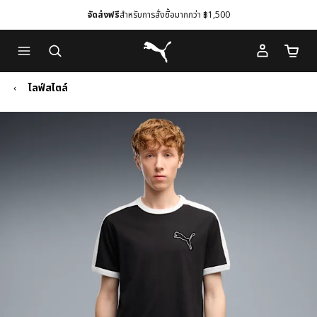
จัดส่งฟรี
สำหรับการสั่งซื้อมากกว่า ฿1,500
Skip
Skip
Puma โฮม
to
to
จำนวนร
Main
Footer
content
Content
ไลฟ์สไตล์