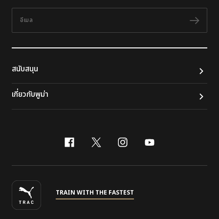
อีเมล
ติดต
สนับสนุน
เกี่ยวกับพูม่า
facebook
x-twitter
instagram
youtube
TRAIN WITH THE FASTEST