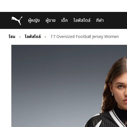
Skip
Skip
Puma โฮม
ผู้หญิง
ผู้ชาย
เด็ก
ไลฟ์สไตล์
กีฬา
to
to
Main
Footer
content
Content
โฮม
ไลฟ์สไตล์
T7 Oversized Football Jersey Women