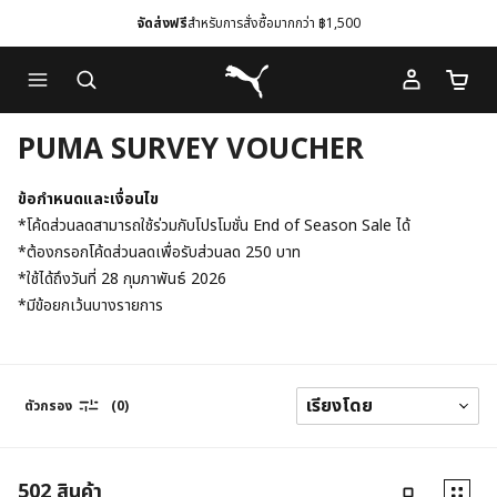
จัดส่งฟรี
สำหรับการสั่งซื้อมากกว่า ฿1,500
Skip
Skip
Puma โฮม
to
to
จำนวนร
Main
Footer
content
Content
PUMA SURVEY VOUCHER
ข้อกำหนดและเงื่อนไข
*โค้ดส่วนลดสามารถใช้ร่วมกับโปรโมชั่น End of Season Sale ได้
*ต้องกรอกโค้ดส่วนลดเพื่อรับส่วนลด 250 บาท
*ใช้ได้ถึงวันที่ 28 กุมภาพันธ์ 2026
*มีข้อยกเว้นบางรายการ
ตัวกรอง
(0)
502
สินค้า