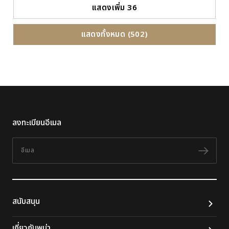
แสดงเพิ่ม 36
แสดงทั้งหมด (502)
ลงทะเบียนอีเมล
อีเมล
ติดต
สนับสนุน
เกี่ยวกับพูม่า