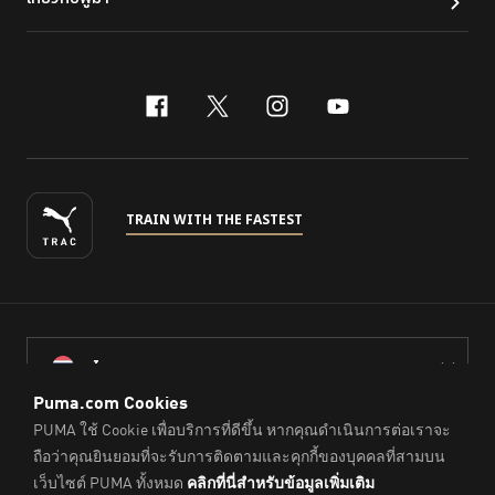
facebook
x-twitter
instagram
youtube
TRAIN WITH THE FASTEST
ไทย
© PUMA Sports (Thailand) Co., Ltd.,
2026
. All Rights Reserved.
Company Reg. No. 0105564148338