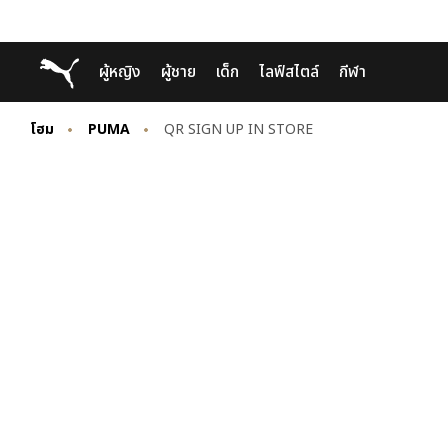
Skip
Skip
Puma โฮม
ผู้หญิง
ผู้ชาย
เด็ก
ไลฟ์สไตล์
กีฬา
to
to
Main
Footer
content
Content
โฮม
PUMA
QR SIGN UP IN STORE