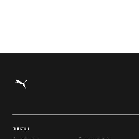
Puma โฮม
สนับสนุน