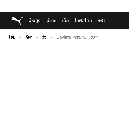
Skip
Skip
Puma โฮม
ผู้หญิง
ผู้ชาย
เด็ก
ไลฟ์สไตล์
กีฬา
to
to
Main
Footer
content
Content
โฮม
กีฬา
วิ่ง
Deviate Pure NITRO™