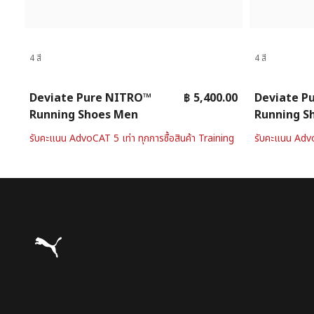
4 สี
4 สี
Deviate Pure NITRO™
฿ 5,400.00
Deviate P
Running Shoes Men
Running S
รับคะแนน AdvoCAT 5 เท่า ทุกการซื้อสินค้า Training
รับคะแนน AdvoC
Puma โฮม