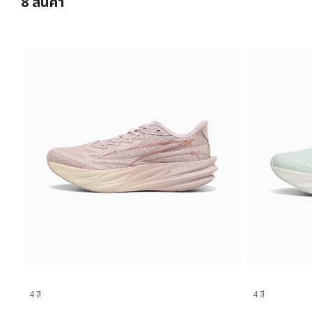
8
สินค้า
4 สี
4 สี