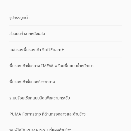
รูปทรงบูทต่ำ
ส่วนบนทำจากหนังผสม
แผ่นรองพื้นรองเท้า SoftFoam+
พื้นรองเท้าชั้นกลาง IMEVA พร้อมพื้นแบบน้ำหนักเบา
พื้นรองเท้าชั้นนอกทำจากยาง
ระบบร้อยเชือกแบบปิดเพื่อความกระชับ
PUMA Formstrip ที่ด้านตรงกลางและด้านข้าง
พิมพ์โลโก้ PUMA No.2 ที่แผงด้านข้าง