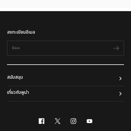
ลงทะเบียนอีเมล
อีเมล
ติดต
สนับสนุน
เกี่ยวกับพูม่า
facebook
x-twitter
instagram
youtube