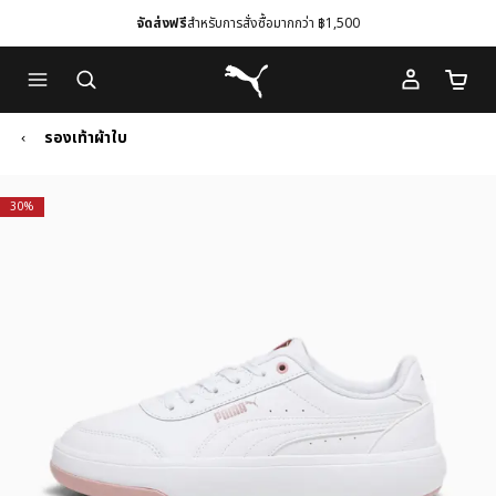
จัดส่งฟรี
สำหรับการสั่งซื้อมากกว่า ฿1,500
Skip
Skip
Puma โฮม
to
to
จำนวนร
Main
Footer
content
Content
รองเท้าผ้าใบ
30%