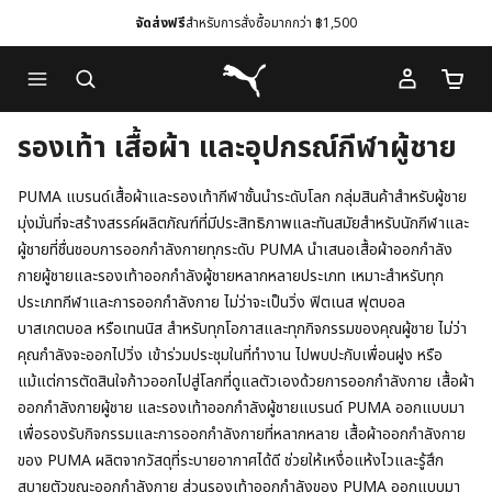
จัดส่งฟรี
สำหรับการสั่งซื้อมากกว่า ฿1,500
Skip
Skip
Puma โฮม
to
to
จำนวนร
Main
Footer
content
Content
รองเท้า เสื้อผ้า และอุปกรณ์กีฬาผู้ชาย
PUMA แบรนด์เสื้อผ้าและรองเท้ากีฬาชั้นนำระดับโลก กลุ่มสินค้าสำหรับผู้ชาย
มุ่งมั่นที่จะสร้างสรรค์ผลิตภัณฑ์ที่มีประสิทธิภาพและทันสมัยสำหรับนักกีฬาและ
ผู้ชายที่ชื่นชอบการออกกำลังกายทุกระดับ PUMA นำเสนอเสื้อผ้าออกกำลัง
กายผู้ชายและรองเท้าออกกำลังผู้ชายหลากหลายประเภท เหมาะสำหรับทุก
ประเภทกีฬาและการออกกำลังกาย ไม่ว่าจะเป็นวิ่ง ฟิตเนส ฟุตบอล
บาสเกตบอล หรือเทนนิส สำหรับทุกโอกาสและทุกกิจกรรมของคุณผู้ชาย ไม่ว่า
คุณกำลังจะออกไปวิ่ง เข้าร่วมประชุมในที่ทำงาน ไปพบปะกับเพื่อนฝูง หรือ
แม้แต่การตัดสินใจก้าวออกไปสู่โลกที่ดูแลตัวเองด้วยการออกกำลังกาย เสื้อผ้า
ออกกำลังกายผู้ชาย และรองเท้าออกกำลังผู้ชายแบรนด์ PUMA ออกแบบมา
เพื่อรองรับกิจกรรมและการออกกำลังกายที่หลากหลาย เสื้อผ้าออกกำลังกาย
ของ PUMA ผลิตจากวัสดุที่ระบายอากาศได้ดี ช่วยให้เหงื่อแห้งไวและรู้สึก
สบายตัวขณะออกกำลังกาย ส่วนรองเท้าออกกำลังของ PUMA ออกแบบมา