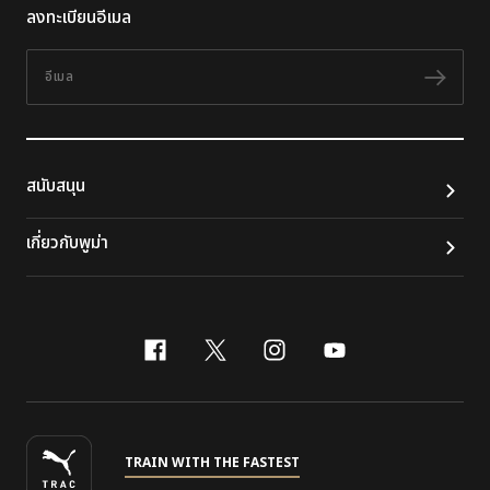
ลงทะเบียนอีเมล
อีเมล
ติดต
สนับสนุน
เกี่ยวกับพูม่า
facebook
x-twitter
instagram
youtube
TRAIN WITH THE FASTEST