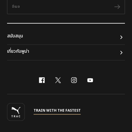
อีเมล
ติดต
สนับสนุน
เกี่ยวกับพูม่า
facebook
x-twitter
instagram
youtube
TRAIN WITH THE FASTEST