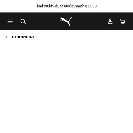
จัดส่งฟรี
สำหรับการสั่งซื้อมากกว่า ฿1,500
Skip
Skip
Puma โฮม
to
to
จำนวนร
Main
Footer
content
Content
บาสเกตบอล