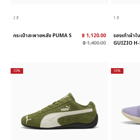
2 สี
1 สี
กระเป๋าสะพายหลัง PUMA S
฿ 1,120.00
รองเท้าผ้า
฿ 1,400.00
GUIZIO H-S
เซ็กส์
20%
30%