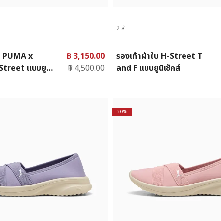
2 สี
ใบ PUMA x
฿ 3,150.00
รองเท้าผ้าใบ H-Street T
treet แบบยูนิ
฿ 4,500.00
and F แบบยูนิเซ็กส์
30%