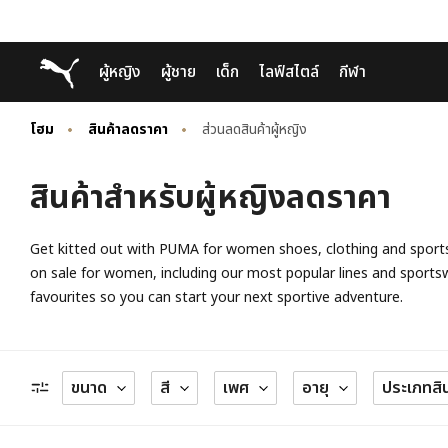
Skip
Skip
Puma โฮม
ผู้หญิง
ผู้ชาย
เด็ก
ไลฟ์สไตล์
กีฬา
to
to
Main
Footer
content
Content
โฮม
สินค้าลดราคา
ส่วนลดสินค้าผู้หญิง
สินค้าสำหรับผู้หญิงลดราคา
Get kitted out with PUMA for women shoes, clothing and sports a
on sale for women, including our most popular lines and sport
favourites so you can start your next sportive adventure.
ขนาด
สี
เพศ
อายุ
ประเภทสิน