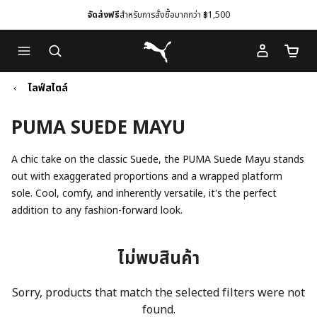
จัดส่งฟรี
สำหรับการสั่งซื้อมากกว่า ฿1,500
Skip
Skip
Puma โฮม
to
to
จำนวนร
Main
Footer
content
Content
ไลฟ์สไตล์
PUMA SUEDE MAYU
A chic take on the classic Suede, the PUMA Suede Mayu stands
out with exaggerated proportions and a wrapped platform
sole. Cool, comfy, and inherently versatile, it's the perfect
addition to any fashion-forward look.
ไม่พบสินค้า
Sorry, products that match the selected filters were not
found.