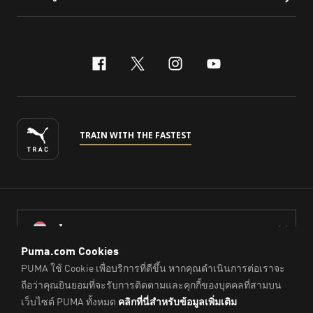
facebook
x-twitter
instagram
youtube
TRAIN WITH THE FASTEST
ไทย
© PUMA Sports (Thailand) Co., Ltd.,
2026
. All Rights Reserved.
Company Reg. No. 0105564148338
Imprint & Legal Data