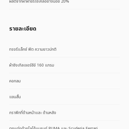
ผลิตจากผ้าฝ้ายรีไซเคิลอย่างน้อย 20%
รายละเอียด
ทรงรีแล็กซ์ ฟิต ความยาวปกติ
ผ้าซิงเกิลเจอร์ซีย์ 160 แกรม
คอกลม
แขนสั้น
กราฟิกที่ด้านหน้าและ ด้านหลัง
ตกแต่งด้วยโลโก้แบรนด์ PUMA และ Scuderia Ferrari