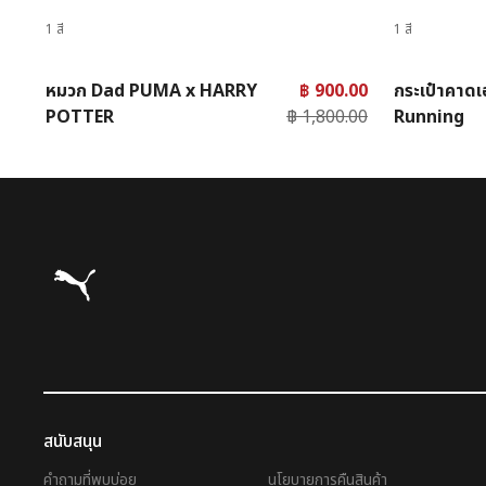
1 สี
1 สี
หมวก Dad PUMA x HARRY
฿ 900.00
กระเป๋าคาดเ
POTTER
฿ 1,800.00
Running
Puma โฮม
สนับสนุน
คำถามที่พบบ่อย
นโยบายการคืนสินค้า