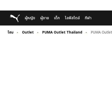
Skip
Skip
Puma โฮม
ผู้หญิง
ผู้ชาย
เด็ก
ไลฟ์สไตล์
กีฬา
to
to
Main
Footer
content
Content
โฮม
Outlet
PUMA Outlet Thailand
PUMA Outlet 