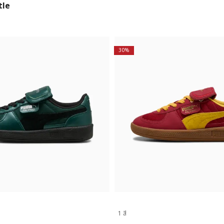
tle
30%
1 สี