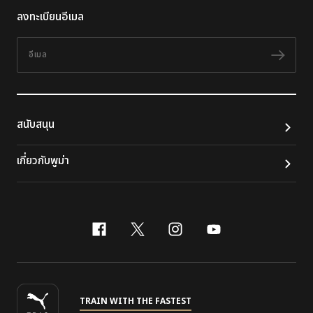
ลงทะเบียนอีเมล
อีเมล
ติดต
สนับสนุน
เกี่ยวกับพูม่า
facebook
x-twitter
instagram
youtube
TRAIN WITH THE FASTEST