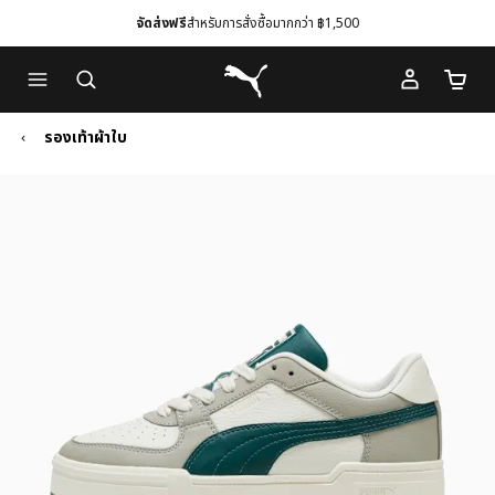
จัดส่งฟรี
สำหรับการสั่งซื้อมากกว่า ฿1,500
Skip
Skip
Puma โฮม
to
to
จำนวนร
Main
Footer
content
Content
รองเท้าผ้าใบ