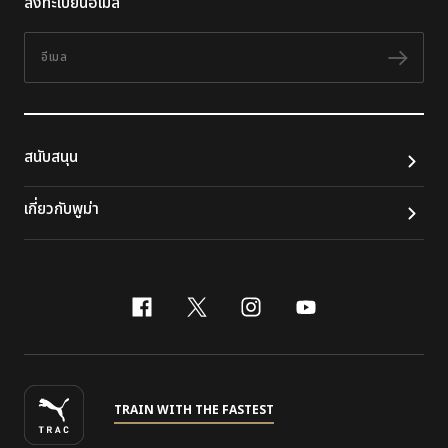
ลงทะเบียนอีเมล
อีเมล
ติดต
สนับสนุน
เกี่ยวกับพูม่า
facebook
x-twitter
instagram
youtube
TRAIN WITH THE FASTEST