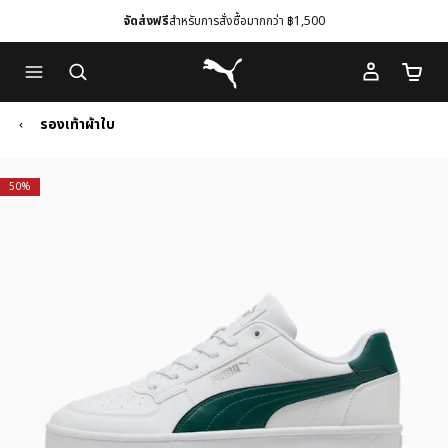
จัดส่งฟรี
สำหรับการสั่งซื้อมากกว่า ฿1,500
Skip
Skip
Puma โฮม
to
to
จำนวนร
Main
Footer
content
Content
รองเท้าผ้าใบ
50%