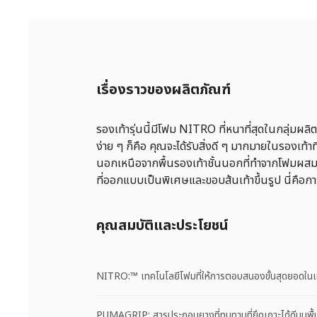
เรื่องราวของผลิตภัณฑ์
รองเท้ารุ่นนี้มีโฟม NITRO ที่หนาที่สุดในกลุ่ม
ง่าย ๆ ก็คือ คุณจะได้รับสิ่งดี ๆ มากมายในรองเท
นอกเหนือจากพื้นรองเท้าชั้นนอกที่ทําจากโฟมผส
ที่ออกแบบเป็นพิเศษและขอบส้นเท้าขึ้นรูป นี่คือกา
คุณสมบัติและประโยชน์
NITRO:™ เทคโนโลยีโฟมที่ให้การตอบสนองขั้นสุดยอดในแ
PUMAGRIP: สารประกอบยางที่ทนทานที่ยึดเกาะได้ดีบนพื