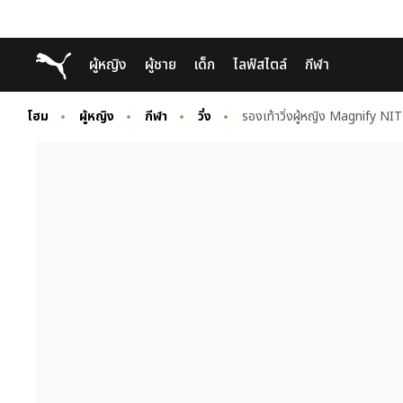
Skip
Skip
Puma โฮม
ผู้หญิง
ผู้ชาย
เด็ก
ไลฟ์สไตล์
กีฬา
to
to
Main
Footer
content
Content
โฮม
ผู้หญิง
กีฬา
วิ่ง
รองเท้าวิ่งผู้หญิง Magnify N