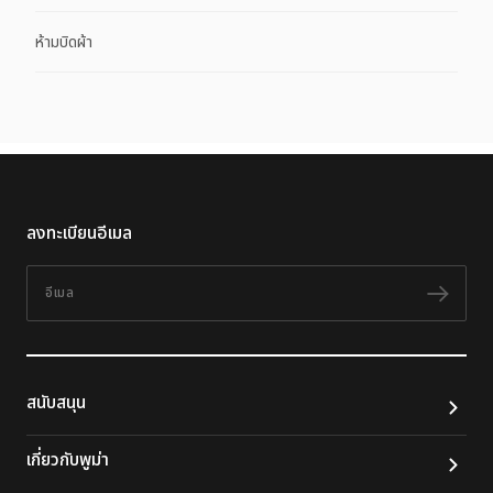
ห้ามบิดผ้า
ลงทะเบียนอีเมล
อีเมล
ติดต
สนับสนุน
เกี่ยวกับพูม่า