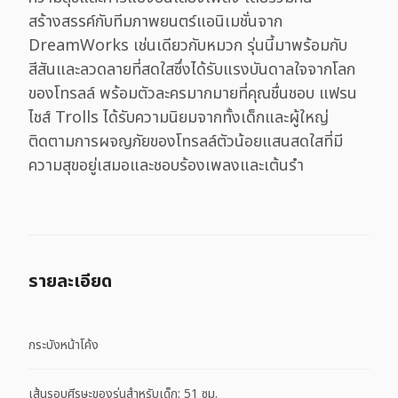
สร้างสรรค์กับทีมภาพยนตร์แอนิเมชั่นจาก
DreamWorks เช่นเดียวกับหมวก รุ่นนี้มาพร้อมกับ
สีสันและลวดลายที่สดใสซึ่งได้รับแรงบันดาลใจจากโลก
ของโทรลล์ พร้อมตัวละครมากมายที่คุณชื่นชอบ แฟรน
ไชส์ Trolls ได้รับความนิยมจากทั้งเด็กและผู้ใหญ่
ติดตามการผจญภัยของโทรลล์ตัวน้อยแสนสดใสที่มี
ความสุขอยู่เสมอและชอบร้องเพลงและเต้นรํา
รายละเอียด
กระบังหน้าโค้ง
เส้นรอบศีรษะของรุ่นสำหรับเด็ก: 51 ซม.