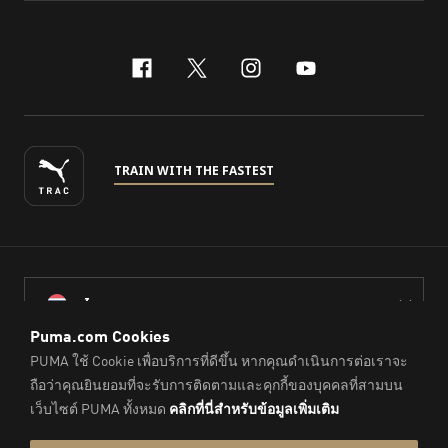
facebook
x-twitter
instagram
youtube
TRAIN WITH THE FASTEST
ไทย
© PUMA Sports (Thailand) Co., Ltd.,
2026
. All Rights Reserved.
Company Reg. No. 0105564148338
Imprint & Legal Data