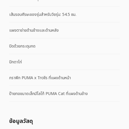
เส้นรอบศีรษะของรุ่นสำหรับวัยรุ่น: 54.5 ซม.
แผงตาข่ายด้านข้างและด้านหลัง
ปิดด้วยกระดุมกด
ปักตาไก่
กราฟิก PUMA x Trolls ที่แผงด้านหน้า
ป้ายทอขนาดเล็กมีโลโก้ PUMA Cat ที่แผงด้านข้าง
ข้อมูลวัสดุ