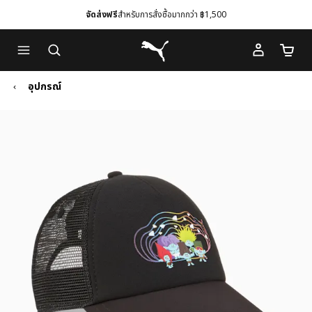
จัดส่งฟรี
สำหรับการสั่งซื้อมากกว่า ฿1,500
Skip
Skip
Puma โฮม
to
to
จำนวนร
Main
Footer
content
Content
อุปกรณ์