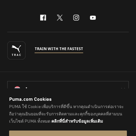
facebook
x-twitter
instagram
youtube
TRAIN WITH THE FASTEST
ไทย
© PUMA Sports (Thailand) Co., Ltd.,
2026
. All Rights Reserved.
Company Reg. No. 0105564148338
Imprint & Legal Data