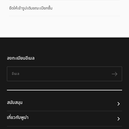
ยืดให้เข้ารูปเดิมขณะเปียกชื้น
ลงทะเบียนอีเมล
อีเมล
ติดต
สนับสนุน
เกี่ยวกับพูม่า