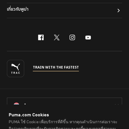
เกี่ยวกับพูม่า
facebook
x-twitter
instagram
youtube
TRAIN WITH THE FASTEST
ไทย
© PUMA Sports (Thailand) Co., Ltd.,
2026
. All Rights Reserved.