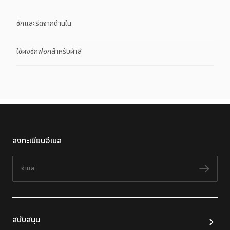
ซักและรีดจากด้านใน
ใช้ผงซักฟอกสำหรับผ้าสี
ลงทะเบียนอีเมล
อีเมล
ติดต
สนับสนุน