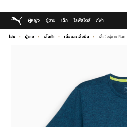
Skip
Skip
Puma โฮม
ผู้หญิง
ผู้ชาย
เด็ก
ไลฟ์สไตล์
กีฬา
to
to
Main
Footer
content
Content
โฮม
ผู้ชาย
เสื้อผ้า
เสื้อและเสื้อยืด
เสื้อวิ่งผู้ชาย R