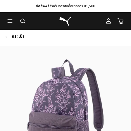
จัดส่งฟรี
สำหรับการสั่งซื้อมากกว่า ฿1,500
Skip
Skip
Puma โฮม
to
to
จำนวนร
Main
Footer
content
Content
กระเป๋า