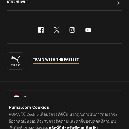
เกี่ยวกับพูม่า
facebook
x-twitter
instagram
youtube
TRAIN WITH THE FASTEST
ไทย
© PUMA Sports (Thailand) Co., Ltd.,
2026
. All Rights Reserved.
Company Reg. No. 0105564148338