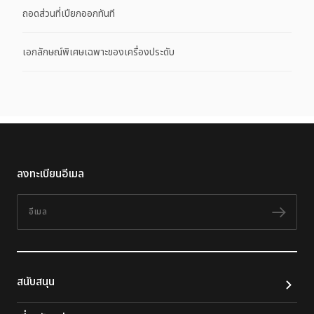
ถอดส่วนที่เปียกออกทันที
เอกลักษณ์พิเศษเฉพาะของเครื่องประดับ
ลงทะเบียนอีเมล
อีเมล
ติดต
สนับสนุน