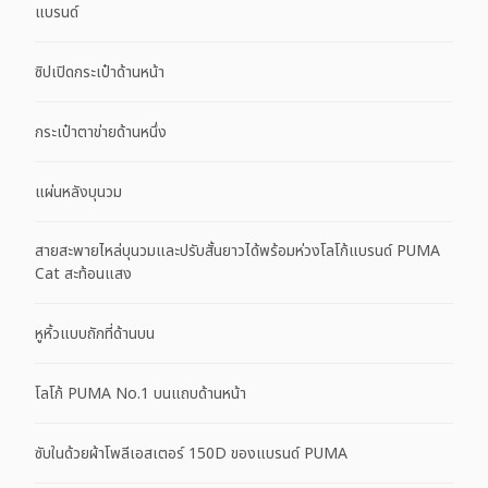
แบรนด์
ซิปเปิดกระเป๋าด้านหน้า
กระเป๋าตาข่ายด้านหนึ่ง
แผ่นหลังบุนวม
สายสะพายไหล่บุนวมและปรับสั้นยาวได้พร้อมห่วงโลโก้แบรนด์ PUMA
Cat สะท้อนแสง
หูหิ้วแบบถักที่ด้านบน
โลโก้ PUMA No.1 บนแถบด้านหน้า
ซับในด้วยผ้าโพลีเอสเตอร์ 150D ของแบรนด์ PUMA