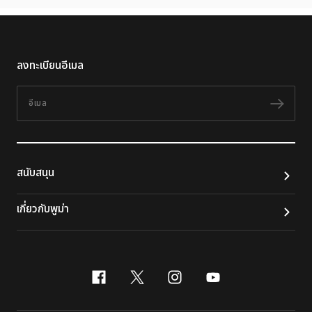
ลงทะเบียนอีเมล
อีเมล
ติดต
สนับสนุน
เกี่ยวกับพูม่า
facebook
x-twitter
instagram
youtube