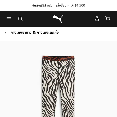
จัดส่งฟรี
สำหรับการสั่งซื้อมากกว่า ฿1,500
Skip
Skip
Puma โฮม
to
to
จำนวนร
Main
Footer
content
Content
กางเกงขายาว & กางเกงเลกกิ้ง