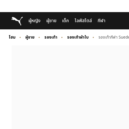
Skip
Skip
Puma โฮม
ผู้หญิง
ผู้ชาย
เด็ก
ไลฟ์สไตล์
กีฬา
to
to
Main
Footer
content
Content
โฮม
ผู้ชาย
รองเท้า
รองเท้าผ้าใบ
รองเท้ากีฬา Sued