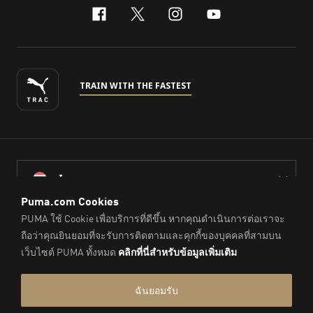
facebook
x-twitter
instagram
youtube
TRAIN WITH THE FASTEST
ไทย
© PUMA Sports (Thailand) Co., Ltd.,
2026
. All Rights Reserved.
Company Reg. No. 0105564148338
Imprint & Legal Data