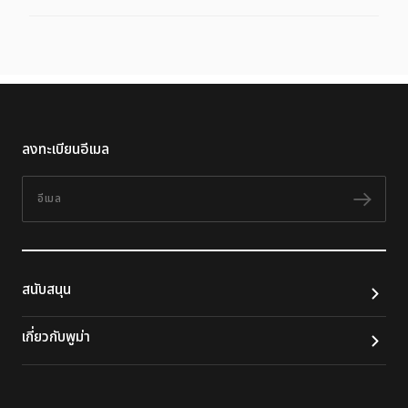
ลงทะเบียนอีเมล
อีเมล
ติดต
สนับสนุน
เกี่ยวกับพูม่า