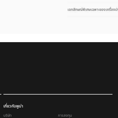
เอกลักษณ์พิเศษเฉพาะของเครื่องป
เกี่ยวกับพูม่า
บริษัท
การลงทุน