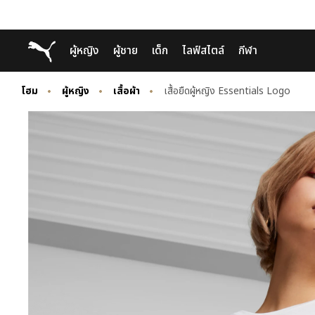
Skip
Skip
Puma โฮม
ผู้หญิง
ผู้ชาย
เด็ก
ไลฟ์สไตล์
กีฬา
to
to
Main
Footer
content
Content
โฮม
ผู้หญิง
เสื้อผ้า
เสื้อยืดผู้หญิง Essentials Logo