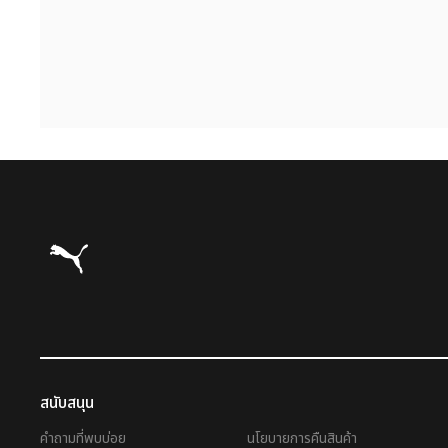
Puma โฮม
สนับสนุน
คำถามที่พบบ่อย
นโยบายการคืนสินค้า